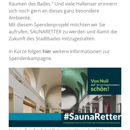
Räumen des Bades.” Und viele Hallenser erinnern
sich noch gern an dieses ganz besondere
Ambiente.
Mit diesem Spendenprojekt möchten wir Sie
aufrufen, SAUNARETTER zu werden und damit die
Zukunft des Stadtbades mitzugestalten.
In Kürze folgen
hier
weitere Informationen zur
Spendenkampagne.