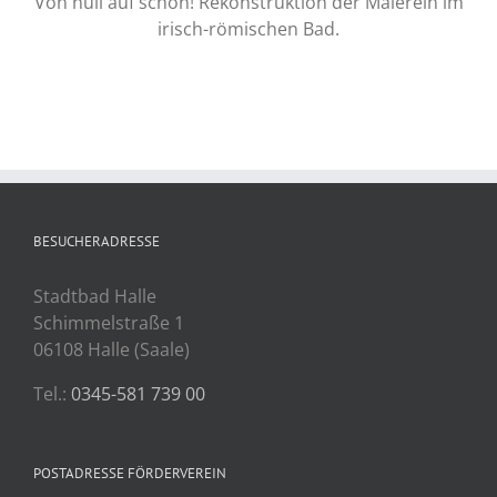
Von null auf schön! Rekonstruktion der Malerein im
irisch-römischen Bad.
BESUCHERADRESSE
Stadtbad Halle
Schimmelstraße 1
06108 Halle (Saale)
Tel.:
0345-581 739 00
POSTADRESSE FÖRDERVEREIN